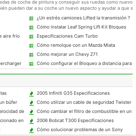
uedas de coche de pintura y conseguir sus ruedas como nuevo.
mbién pueden dar a su coche un nuevo aspecto y ayudar a que se
¿Un estrés camiones Lifted la transmisión ?
Cómo instalar Leaf Spring Lift Kit Bloques
 aire frío
Especificaciones Cam Turbo
Cómo remolque con un Mazda Miata
Cómo mejorar un Chevy Z71
percharger
Cómo configurar el Bloqueo a distancia para
un Sunfire 1997
tas
2005 Infiniti G35 Especificaciones
un búfer
Cómo utilizar un cable de seguridad Twister
elocidad de
Cómo cambiar el filtro de combustible en un
Buick LeSabre 2002
icionado en
2006 Bobcat T300 Especificaciones
t
Cómo solucionar problemas de un Sony