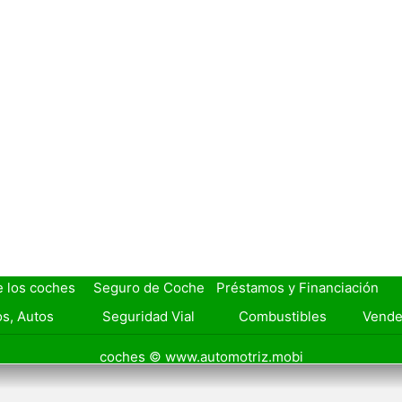
Xplod XM-444W
e los coches
Seguro de Coche
Préstamos y Financiación
s, Autos
Seguridad Vial
Combustibles
Vende
coches © www.automotriz.mobi