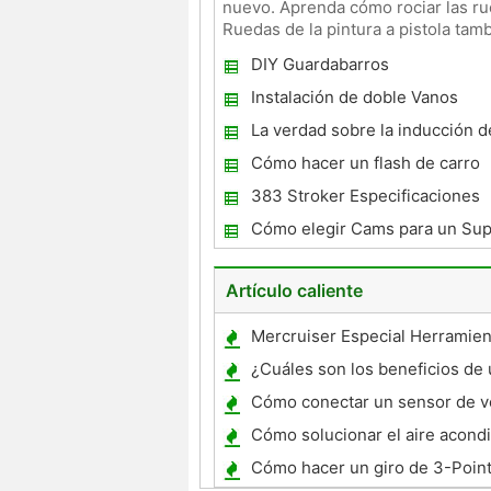
nuevo. Aprenda cómo rociar las r
Ruedas de la pintura a pistola ta
destaque, cambiando
DIY Guardabarros
Instalación de doble Vanos
La verdad sobre la inducción de
Cómo hacer un flash de carro
383 Stroker Especificaciones
Cómo elegir Cams para un Su
Artículo caliente
Mercruiser Especial Herramien
¿Cuáles son los beneficios de 
orbital?
Cómo conectar un sensor de v
alambre de Pioneer AVIC-D1
Cómo solucionar el aire acond
un PT Cruiser 2003
Cómo hacer un giro de 3-Poin