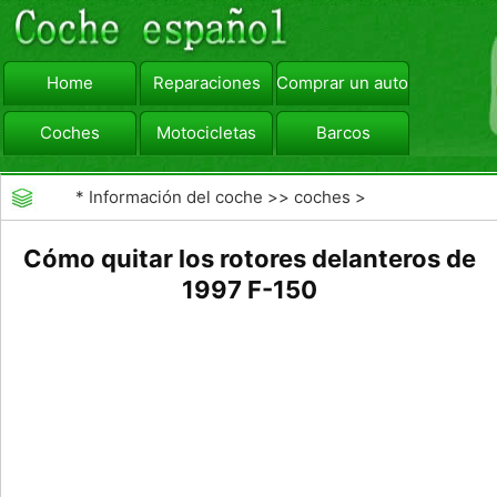
Home
Reparaciones
Comprar un automóvil
Coches
Motocicletas
Barcos
viajar
Camiones
*
Información del coche
>>
coches
>
>>
Reparaciones
>>
Frenos
Cómo quitar los rotores delanteros de
1997 F-150