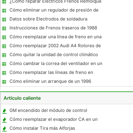
¿Cómo reparar Eléctricos Frenos Remolque
Cómo eliminar un regulador de presión de
combustible
Datos sobre Electrodos de soldadura
Instrucciones de Frenos traseros de 1988
Ford Ranger
Cómo reemplazar una línea de freno en una
Ford F-Series
Cómo reemplazar 2002 Audi A4 Rotores de
freno
Cómo quitar la unidad de control climático
en un Honda Accord 1991
Cómo cambiar la correa del ventilador en un
Toyota Corolla
Cómo reemplazar las líneas de freno en
1993 Lumina
Cómo eliminar un arranque de un 1996
Volvo 850
Artículo caliente
GM encendido del módulo de control
Solución de problemas
Cómo reemplazar el evaporador CA en un
Jeep Grand Cherokee
Cómo instalar Tira más Alforjas