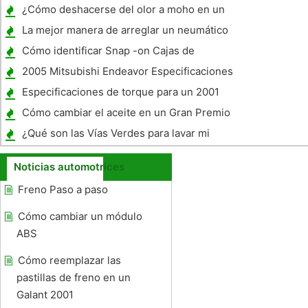
¿Cómo deshacerse del olor a moho en un
coche
La mejor manera de arreglar un neumático
de la motocicleta Piso
Cómo identificar Snap -on Cajas de
herramientas
2005 Mitsubishi Endeavor Especificaciones
Especificaciones de torque para un 2001
Toyota Camry
Cómo cambiar el aceite en un Gran Premio
de 2006
¿Qué son las Vías Verdes para lavar mi
coche?
Noticias automotrices
Freno Paso a paso
Cómo cambiar un módulo
ABS
Cómo reemplazar las
pastillas de freno en un
Galant 2001