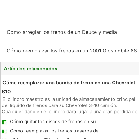
Cómo arreglar los frenos de un Deuce y media
Cómo reemplazar los frenos en un 2001 Oldsmobile 88
Artículos relacionados
Cómo reemplazar una bomba de freno en una Chevrolet
S10
El cilindro maestro es la unidad de almacenamiento principal
del líquido de frenos para su Chevrolet S-10 camión.
Cualquier daño en el cilindro dará lugar a una gran pérdida de
líquido de frenos y de los principales problemas con los
Cómo quitar los discos de frenos en su
frenos. Es necesario cambiar el cilindro y el depósito cada
coche
vez qu
Cómo reemplazar los frenos traseros de
discos en un Ford Taurus