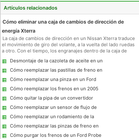
Artículos relacionados
Cómo eliminar una caja de cambios de dirección de
energía Xterra
La caja de cambios de dirección en un Nissan Xterra traduce
el movimiento de giro del volante, a la vuelta del lado ruedas
a otro. Con el tiempo, los engranajes dentro de la caja de
cambios pueden comenzar a llevar a cabo, por lo que la
Desmontaje de la cazoleta de aceite en un
sensación de la dirección más descuidado, con menos
1993 Ford F250
precisión q
Cómo reemplazar las pastillas de freno en
1995 Camry
Cómo reemplazar una pinza en un Ford
Focus
Cómo reemplazar los frenos en un 2005
Lexus ES330
Cómo quitar la pipa de un convertidor
catalítico
Cómo reemplazar un sensor de flujo de
masa de aire en un Grand Prix GT 1999
Cómo reemplazar un rodamiento de la
rueda trasera en un Accord 2003
Cómo reemplazar las pinzas de freno en
una RAM 2500
Cómo purgar los frenos de un Ford Probe