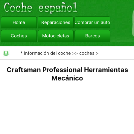
Home
Reparaciones
Comprar un automóvil
Coches
Motocicletas
Barcos
viajar
Camiones
*
Información del coche
>>
coches
>
>>
Reparaciones
>>
Frenos
Craftsman Professional Herramientas
Mecánico