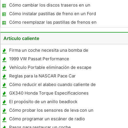
1993
Cómo cambiar los discos traseros en un
Tiburon
Cómo instalar pastillas de freno en un Ford
F150
Cómo reemplazar las pastillas de frenos en
un 2003 Honda CR-V
Artículo caliente
Firma un coche necesita una bomba de
agua
1999 VW Passat Performance
Vehículo Portable eliminación de escape
Reglas para la NASCAR Pace Car
Cómo reducir el alabeo cuando caliente de
acero
GX340 Honda Torque Especificaciones
El propósito de un anillo beadlock
Cómo probar los sensores de leva con un
medidor de Ohm
Cómo programar un escáner de radio
Pasos para restaurar un coche