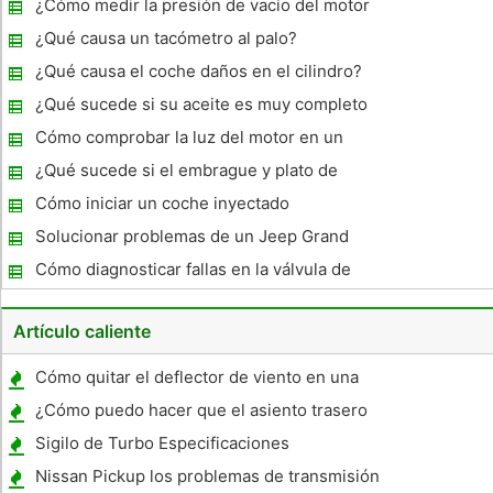
¿Cómo medir la presión de vacío del motor
¿Qué causa un tacómetro al palo?
¿Qué causa el coche daños en el cilindro?
¿Qué sucede si su aceite es muy completo
en su coche?
Cómo comprobar la luz del motor en un
2005 Chrysler 3.8
¿Qué sucede si el embrague y plato de
presión no están alineados
Cómo iniciar un coche inyectado
combustible con una batería muerta
Solucionar problemas de un Jeep Grand
Cherokee
Cómo diagnosticar fallas en la válvula de
freno de dosificación
Artículo caliente
Cómo quitar el deflector de viento en una
Road King Custom
¿Cómo puedo hacer que el asiento trasero
de un taxi extendido Ford más cómodo?
Sigilo de Turbo Especificaciones
Nissan Pickup los problemas de transmisión