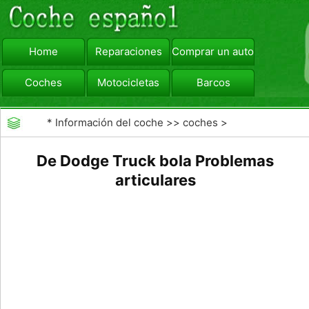
Home
Reparaciones
Comprar un automóvil
Coches
Motocicletas
Barcos
viajar
Camiones
*
Información del coche
>>
coches
>
>>
Reparaciones
>>
Diagnóstico de Averías
De Dodge Truck bola Problemas
articulares