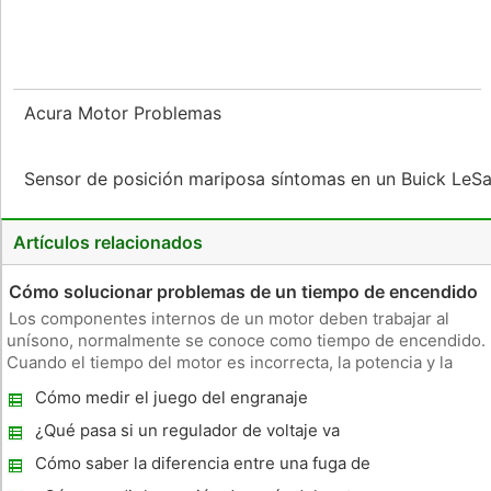
Acura Motor Problemas
Sensor de posición mariposa síntomas en un Buick LeS
Artículos relacionados
Cómo solucionar problemas de un tiempo de encendido
Los componentes internos de un motor deben trabajar al
unísono, normalmente se conoce como tiempo de encendido.
Cuando el tiempo del motor es incorrecta, la potencia y la
eficiencia del motor se ven seriamente disminuidas. En casos
Cómo medir el juego del engranaje
extremos, el motor se dude sobre la aceleración inicial y
puede prod
¿Qué pasa si un regulador de voltaje va
mal?
Cómo saber la diferencia entre una fuga de
escape y una válvula Lifter