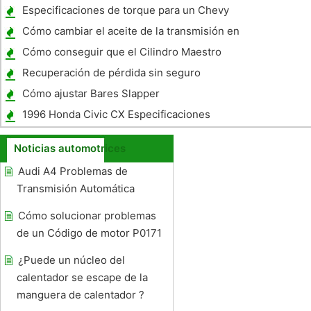
Especificaciones de torque para un Chevy
4.3L
Cómo cambiar el aceite de la transmisión en
un Jeep Wrangler 1990
Cómo conseguir que el Cilindro Maestro
Firewall en un Ford F-150
Recuperación de pérdida sin seguro
Cómo ajustar Bares Slapper
1996 Honda Civic CX Especificaciones
Noticias automotrices
Audi A4 Problemas de
Transmisión Automática
Cómo solucionar problemas
de un Código de motor P0171
¿Puede un núcleo del
calentador se escape de la
manguera de calentador ?