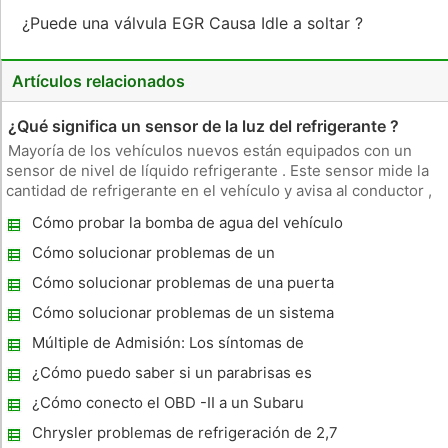
¿Puede una válvula EGR Causa Idle a soltar ?
Artículos relacionados
¿Qué significa un sensor de la luz del refrigerante ?
Mayoría de los vehículos nuevos están equipados con un
sensor de nivel de líquido refrigerante . Este sensor mide la
cantidad de refrigerante en el vehículo y avisa al conductor ,
mediante una luz , si el nivel cae por debajo de una cierta
Cómo probar la bomba de agua del vehículo
cantidad. Este sistema es imperfecto porque la luz puede ser
Cómo solucionar problemas de un
explorador XLT Ford
Cómo solucionar problemas de una puerta
corrediza de Dodge
Cómo solucionar problemas de un sistema
de calefacción Automotive
Múltiple de Admisión: Los síntomas de
fugas
¿Cómo puedo saber si un parabrisas es
defectuoso ?
¿Cómo conecto el OBD -II a un Subaru
Outback ?
Chrysler problemas de refrigeración de 2,7