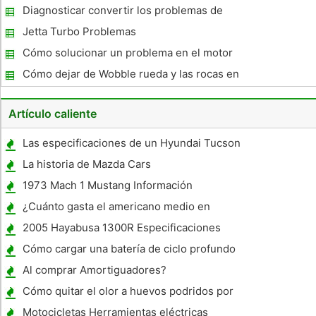
litros
Diagnosticar convertir los problemas de
señal
Jetta Turbo Problemas
Cómo solucionar un problema en el motor
de camiones
Cómo dejar de Wobble rueda y las rocas en
un sonido Tapacubos
Artículo caliente
Las especificaciones de un Hyundai Tucson
4WD AWD Lock
La historia de Mazda Cars
1973 Mach 1 Mustang Información
¿Cuánto gasta el americano medio en
gasolina cada año?
2005 Hayabusa 1300R Especificaciones
Cómo cargar una batería de ciclo profundo
del mar
Al comprar Amortiguadores?
Cómo quitar el olor a huevos podridos por
dentro de un coche
Motocicletas Herramientas eléctricas