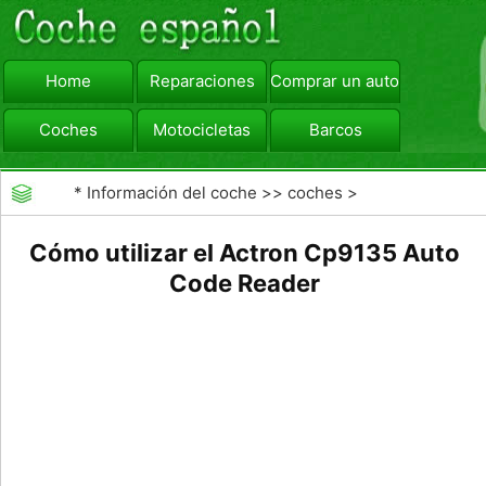
Home
Reparaciones
Comprar un automóvil
Coches
Motocicletas
Barcos
viajar
Camiones
*
Información del coche
>>
coches
>
>>
Reparaciones
>>
Diagnóstico de Averías
Cómo utilizar el Actron Cp9135 Auto
Code Reader