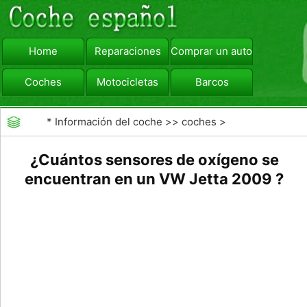
Home
Reparaciones
Comprar un automóvil
Coches
Motocicletas
Barcos
viajar
Camiones
*
Información del coche
>>
coches
>
>>
Reparaciones
>>
Diagnóstico de Averías
¿Cuántos sensores de oxígeno se
encuentran en un VW Jetta 2009 ?