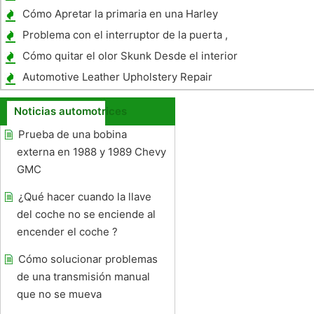
Sonata
Cómo Apretar la primaria en una Harley
Davidson Electra Glide motocicleta
Problema con el interruptor de la puerta ,
en un Toyota Camry
Cómo quitar el olor Skunk Desde el interior
de un coche
Automotive Leather Upholstery Repair
Noticias automotrices
Prueba de una bobina
externa en 1988 y 1989 Chevy
GMC
¿Qué hacer cuando la llave
del coche no se enciende al
encender el coche ?
Cómo solucionar problemas
de una transmisión manual
que no se mueva