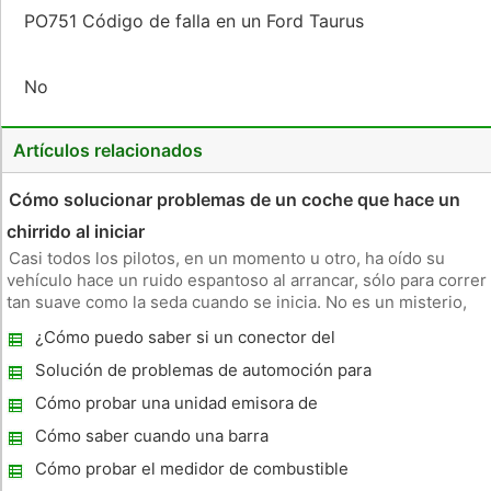
PO751 Código de falla en un Ford Taurus
No
Artículos relacionados
Cómo solucionar problemas de un coche que hace un
chirrido al iniciar
Casi todos los pilotos, en un momento u otro, ha oído su
vehículo hace un ruido espantoso al arrancar, sólo para correr
tan suave como la seda cuando se inicia. No es un misterio,
es un conjunto de arranque defectuoso. Hay dos partes en un
¿Cómo puedo saber si un conector del
conjunto de arranque: el motor de arranque y el solenoide de
mechero de un Jeep Wrangler 1994 está
Solución de problemas de automoción para
roto?
la luz del motor
Cómo probar una unidad emisora ​​de
temperatura
Cómo saber cuando una barra
estabilizadora trasera es malo
Cómo probar el medidor de combustible