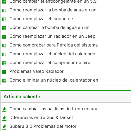
Cómo cambiar el anticongelante en un 5,9
Cummins
Cómo reemplazar la bomba de agua en un
1988 Ford Escort
Cómo reemplazar el tanque de
recuperación del refrigerante en un Toyota
Cómo cambiar la bomba de agua en un
Corolla
Dodge Durango 2002
Cómo reemplazar un radiador en un Jeep
Wrangler
Cómo comprobar para Pérdida del sistema
de refrigeración en un VW Passat
Cómo reemplazar el núcleo del calentador
en un Grand Caravan
Cómo reemplazar el compresor de aire
acondicionado en un Pontiac Firebird
Problemas Valeo Radiador
Cómo eliminar un núcleo del calentador en
una camioneta Dodge
Artículo caliente
Cómo cambiar las pastillas de freno en una
celebridad 1984
Diferencias entre Gas & Diesel
Subaru 3.0 Problemas del motor