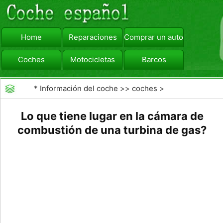
Home
Reparaciones
Comprar un automóvil
Coches
Motocicletas
Barcos
viajar
Camiones
*
Información del coche
>>
coches
>
>>
Reparaciones
>>
Refrigeración del Motor
Lo que tiene lugar en la cámara de
combustión de una turbina de gas?