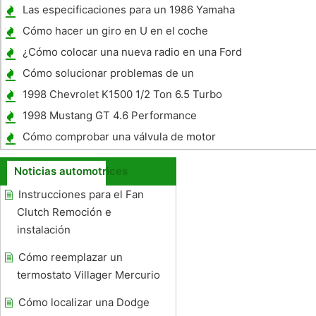
Las especificaciones para un 1986 Yamaha
XV 700
Cómo hacer un giro en U en el coche
¿Cómo colocar una nueva radio en una Ford
F-150
Cómo solucionar problemas de un
Chevrolet 350 Vortex 1998 Pickup
1998 Chevrolet K1500 1/2 Ton 6.5 Turbo
Diesel no arranca
1998 Mustang GT 4.6 Performance
Cómo comprobar una válvula de motor
Stuck
Noticias automotrices
Instrucciones para el Fan
Clutch Remoción e
instalación
Cómo reemplazar un
termostato Villager Mercurio
Cómo localizar una Dodge