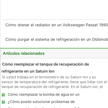
Cómo drenar el radiador en un Volkswagen Passat 199
Cómo purgar el sistema de refrigeración en un Oldsmob
Artículos relacionados
Cómo reemplazar el tanque de recuperación de
refrigerante en un Saturn Ion
Si usted trabaja en el termómetro de su Saturn Ion y su
sensor de temperatura del refrigerante, tiene que lidiar con el
tanque de recuperación de refrigerante. En el Saturn Ion, el
tanque de recuperación del refrigerante se llama el depósito
Cómo reemplazar la bomba de agua en un
del refrigerante, y si usted se encuentra en necesidad de
VW Passat
¿Cómo puedo solucionar problemas de
bombas de agua de Nissan Maxima?