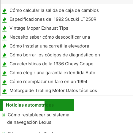
Cómo calcular la salida de caja de cambios
en un HP
Especificaciones del 1992 Suzuki LT250R
Vintage Mopar Exhaust Tips
Necesito saber cómo descodificar una
Puerta de cochera en un 2008 Ford F- 250
Cómo instalar una carretilla elevadora
Cómo borrar los códigos de diagnóstico en
un CTS
Características de la 1936 Chevy Coupe
Maestro
Cómo elegir una garantía extendida Auto
Cómo reemplazar un faro en un 1994
Lincoln Town Car
Motorguide Trolling Motor Datos técnicos
Noticias automotrices
Cómo restablecer su sistema
de navegación Lexus