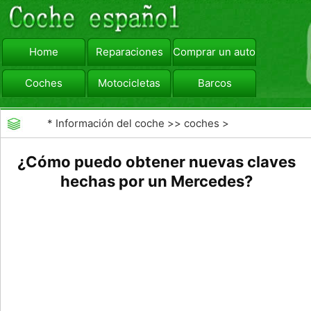
Home
Reparaciones
Comprar un automóvil
Coches
Motocicletas
Barcos
viajar
Camiones
*
Información del coche
>>
coches
>
>>
Mantenimiento General
>>
Mantenimiento de
¿Cómo puedo obtener nuevas claves
coches General
hechas por un Mercedes?