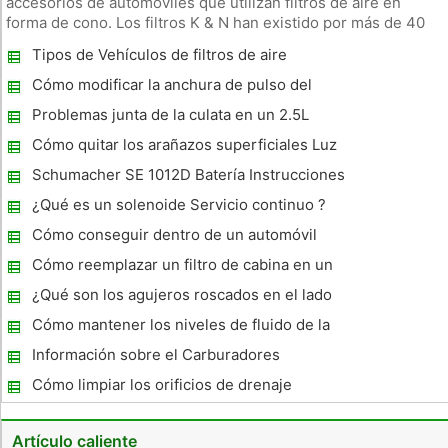
accesorios de automóviles que utilizan filtros de aire en
forma de cono. Los filtros K & N han existido por más de 40
años, cuando K & N Engineering Inc. comenzó como una
Tipos de Vehículos de filtros de aire
empresa familiar en California. Los filtros de algodón de malla
de tela
Cómo modificar la anchura de pulso del
inyector para un Powerstroke
Problemas junta de la culata en un 2.5L
Subaru WRX
Cómo quitar los arañazos superficiales Luz
en mi coche
Schumacher SE 1012D Batería Instrucciones
del cargador
¿Qué es un solenoide Servicio continuo ?
Cómo conseguir dentro de un automóvil
cerrado
Cómo reemplazar un filtro de cabina en un
Dodge Caravan 2003
¿Qué son los agujeros roscados en el lado
izquierdo de un SBC?
Cómo mantener los niveles de fluido de la
dirección asistida en un Ford Taurus
Información sobre el Carburadores
sobrealimentador
Cómo limpiar los orificios de drenaje
Sunroof
Artículo caliente