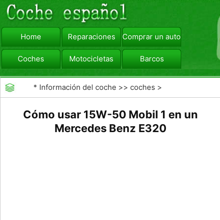
Home
Reparaciones
Comprar un automóvil
Coches
Motocicletas
Barcos
viajar
Camiones
*
Información del coche
>>
coches
>
>>
Mantenimiento General
>>
Mantenimiento de
Cómo usar 15W-50 Mobil 1 en un
coches General
Mercedes Benz E320