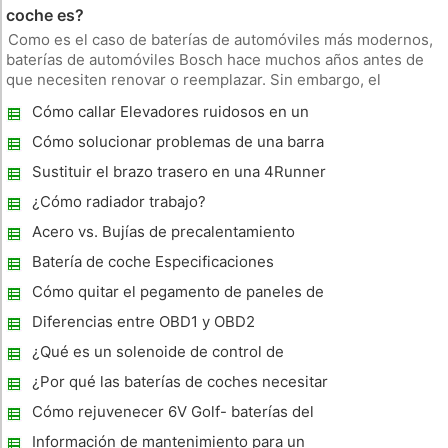
coche es?
Como es el caso de baterías de automóviles más modernos,
baterías de automóviles Bosch hace muchos años antes de
que necesiten renovar o reemplazar. Sin embargo, el
problema de las baterías de plomo-ácido sufren es que
Cómo callar Elevadores ruidosos en un
proporcionan poca advertencia antes de empezar a morir. Su
1989 Ford 2.9 V6
batería de automóvil B
Cómo solucionar problemas de una barra
estabilizadora
Sustituir el brazo trasero en una 4Runner
1994
¿Cómo radiador trabajo?
Acero vs. Bujías de precalentamiento
cerámicas
Batería de coche Especificaciones
Cómo quitar el pegamento de paneles de
plástico de un coche
Diferencias entre OBD1 y OBD2
¿Qué es un solenoide de control de
transmisión ?
¿Por qué las baterías de coches necesitar
ser recargada ?
Cómo rejuvenecer 6V Golf- baterías del
carro
Información de mantenimiento para un