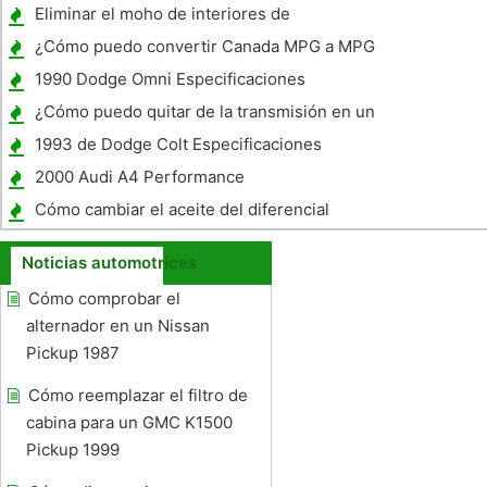
Honda
Eliminar el moho de interiores de
automóviles
¿Cómo puedo convertir Canada MPG a MPG
EE.UU. ?
1990 Dodge Omni Especificaciones
¿Cómo puedo quitar de la transmisión en un
Ford Focus?
1993 de Dodge Colt Especificaciones
2000 Audi A4 Performance
Cómo cambiar el aceite del diferencial
trasero en un 2002 Toyota Tacoma
Noticias automotrices
Cómo comprobar el
alternador en un Nissan
Pickup 1987
Cómo reemplazar el filtro de
cabina para un GMC K1500
Pickup 1999