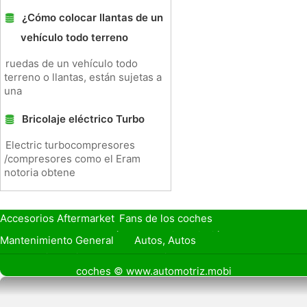
¿Cómo colocar llantas de un
vehículo todo terreno
ruedas de un vehículo todo
terreno o llantas, están sujetas a
una
Bricolaje eléctrico Turbo
Electric turbocompresores
/compresores como el Eram
notoria obtene
Accesorios Aftermarket
Fans de los coches
Seguro de Coche
Préstamos y Financiación
Mantenimiento General
Autos, Autos
Seguridad Vial
Combustibles
coches © www.automotriz.mobi
Vender Mi Coche