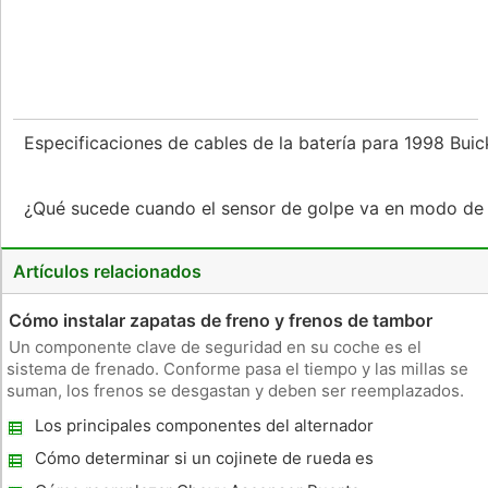
Especificaciones de cables de la batería para 1998 Bui
¿Qué sucede cuando el sensor de golpe va en modo de
Artículos relacionados
Cómo instalar zapatas de freno y frenos de tambor
Un componente clave de seguridad en su coche es el
sistema de frenado. Conforme pasa el tiempo y las millas se
suman, los frenos se desgastan y deben ser reemplazados.
Los frenos de las ruedas traseras de muchos coches son
Los principales componentes del alternador
frenos de tambor. Los frenos de tambor son un tipo de
de un coche
sistema de frenado en l
Cómo determinar si un cojinete de rueda es
malo que va