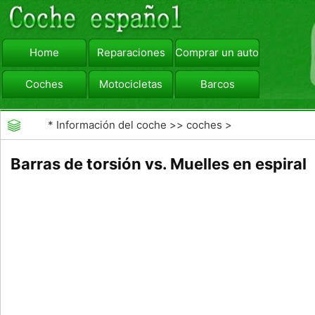
Home
Reparaciones
Comprar un automóvil
Coches
Motocicletas
Barcos
viajar
Camiones
*
Información del coche
>>
coches
>
>>
Mantenimiento General
>>
Mantenimiento de
Barras de torsión vs. Muelles en espiral
coches General