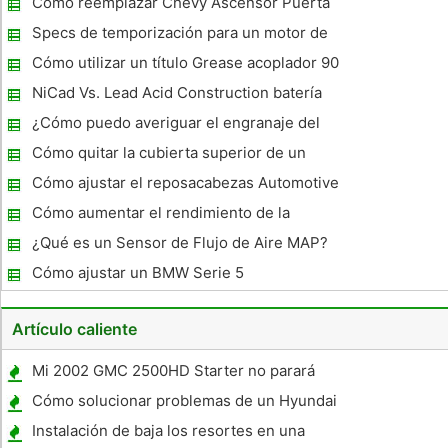
Cómo reemplazar Chevy Ascensor Puerta
de cristal Struts
Specs de temporización para un motor de
440
Cómo utilizar un título Grease acoplador 90
NiCad Vs. Lead Acid Construction batería
¿Cómo puedo averiguar el engranaje del
velocímetro correcta?
Cómo quitar la cubierta superior de un
techo solar BMW
Cómo ajustar el reposacabezas Automotive
Cómo aumentar el rendimiento de la
gasolina en un Chevy 454 Eng
¿Qué es un Sensor de Flujo de Aire MAP?
Cómo ajustar un BMW Serie 5
Artículo caliente
Mi 2002 GMC 2500HD Starter no parará
Cómo solucionar problemas de un Hyundai
Sonata Motor
Instalación de baja los resortes en una