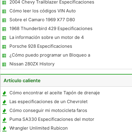
2004 Chevy Trailblazer Especificaciones
Cómo leer los códigos VIN Auto
Sobre el Camaro 1969 X77 D80
1968 Thunderbird 429 Especificaciones
La información sobre un motor de 4
cilindros de 2.3 litros Ford
Porsche 928 Especificaciones
¿Cómo puedo programar un Bloqueo a
distancia para 1998 Mazda Millenia?
Nissan 280ZX History
Artículo caliente
Cómo encontrar el aceite Tapón de drenaje
Las especificaciones de un Chevrolet
2500HD
Cómo conseguir mi motocicleta faros
Brighter
Puma SA330 Especificaciones del motor
Wrangler Unlimited Rubicon