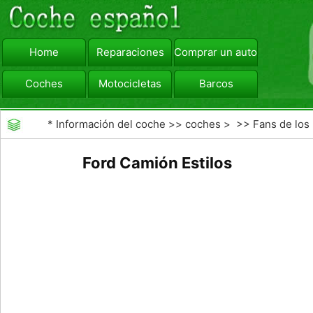
Home
Reparaciones
Comprar un automóvil
Coches
Motocicletas
Barcos
viajar
Camiones
*
Información del coche
>>
coches
> >>
Fans de los
coches
>>
Fabricantes de coches Modelos
Ford Camión Estilos