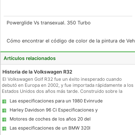
Powerglide Vs transexual. 350 Turbo
Cómo encontrar el código de color de la pintura de Ve
Artículos relacionados
Historia de la Volkswagen R32
El Volkswagen Golf R32 fue un éxito inesperado cuando
debutó en Europa en 2002, y fue importada rápidamente a los
Estados Unidos dos años más tarde. Construido sobre la
plataforma Golf IV, el R32 es una mejora considerable sobre
Las especificaciones para un 1980 Evinrude
el Golf ya muy popular Mk IV. El R32 acciones no sólo los
componentes y
Harley Davidson 96 Ci Especificaciones y
Capacidad de aceite
Motores de coches de los años 20 del
rugido
Las especificaciones de un BMW 320I