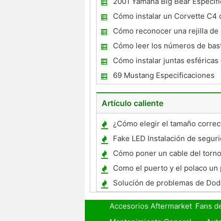
2001 Yamaha Big Bear Especif
Cómo instalar un Corvette C4 d
de combustible
Cómo reconocer una rejilla de
clásicos
Cómo leer los números de bast
coches clásicos
Cómo instalar juntas esféricas
Mustang
69 Mustang Especificaciones
Artículo caliente
¿Cómo elegir el tamaño correct
de freno
Fake LED Instalación de seguri
vehículo Intermitente
Cómo poner un cable del torn
Winch
Como el puerto y el polaco u
bloque Chevy
Solución de problemas de Do
Luces Cluster Tail Lights
Accesorios Aftermarket
Fans d