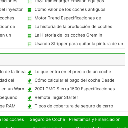
icaciones
1981 Ramcharger Emisión Equipos
Requisitos
el inyector
Como valor de los coches antiguos
 coches
Motor Trend Especificaciones de
rendimiento de un Corvette 1967 427
idor de
La historia de la producción de coches
 en un
La Historia de los coches Gremlin
Usando Stripper para quitar la pintura de un
Corvette
o de la línea
Lo que entra en el precio de un coche
dad del
Cómo calcular el pago del coche Desde
Precio Total
o en un Warn
2001 GMC Sierra 1500 Especificaciones
n pequeño
Remote llegar Starter
dge RAM
Tipos de cobertura de seguro de carro
e los coches
Seguro de Coche
Préstamos y Financiación