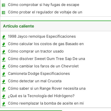
de Ubicación
Cómo comprobar si hay fugas de escape
Cómo probar el regulador de voltaje de un
alternador
Artículo caliente
1998 Jayco remolque Especificaciones
Cómo calcular los costos de gas Basado en
millas por galón
Cómo comprar un tractor usado
Cómo disolver Sweet Gum Tree Sap De una
Finish Auto
Cómo cambiar los faros de un Chevrolet
Lumina
Camioneta Dodge Especificaciones
Camiones
Cómo detectar un mal Cruceta
Cómo saber si un Range Rover necesita una
batería nueva
¿Qué es la Tecnología del Hidrógeno?
Cómo reemplazar la bomba de aceite en mi
Volvo S70