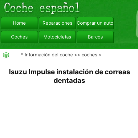
Home
Reparaciones
Comprar un automóvil
Coches
Motocicletas
Barcos
viajar
Camiones
*
Información del coche
>>
coches
>
>>
Mantenimiento General
>>
Mantenimiento de
Isuzu Impulse instalación de correas
coches General
dentadas