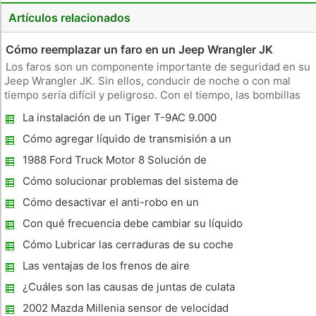
Artículos relacionados
Cómo reemplazar un faro en un Jeep Wrangler JK
Los faros son un componente importante de seguridad en su
Jeep Wrangler JK. Sin ellos, conducir de noche o con mal
tiempo sería difícil y peligroso. Con el tiempo, las bombillas
de los faros se queman y necesitan ser reemplazados. Por
La instalación de un Tiger T-9AC 9.000
suerte, en sustitución de una bombilla del faro se puede
libras Lift
hacer en
Cómo agregar líquido de transmisión a un
New Beetle
1988 Ford Truck Motor 8 Solución de
problemas
Cómo solucionar problemas del sistema de
dirección en un Chevy Camaro
Cómo desactivar el anti-robo en un
Volkswagen Jetta 1997
Con qué frecuencia debe cambiar su líquido
de la transmisión?
Cómo Lubricar las cerraduras de su coche
Las ventajas de los frenos de aire
¿Cuáles son las causas de juntas de culata
Fallas ?
2002 Mazda Millenia sensor de velocidad