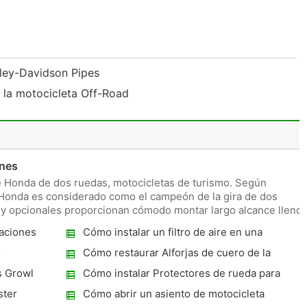
rley-Davidson Pipes
la motocicleta Off-Road
ones
de Honda de dos ruedas, motocicletas de turismo. Según
 Honda es considerado como el campeón de la gira de dos
 y opcionales proporcionan cómodo montar largo alcance lleno
aciones
Cómo instalar un filtro de aire en una
Yamaha V-Star
s
Cómo restaurar Alforjas de cuero de la
motocicleta
s Growl
Cómo instalar Protectores de rueda para
arrastrar una motocicleta
ster
Cómo abrir un asiento de motocicleta