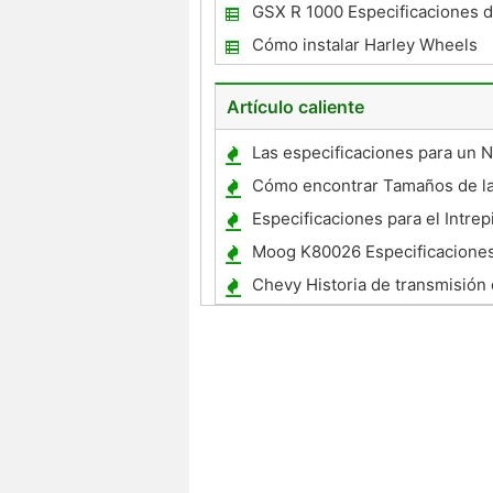
GSX R 1000 Especificaciones d
Cómo instalar Harley Wheels
Artículo caliente
Las especificaciones para un N
GQ
Cómo encontrar Tamaños de la
Originales
Especificaciones para el Intrepi
Engine 2002
Moog K80026 Especificacione
Chevy Historia de transmisión
velocidades