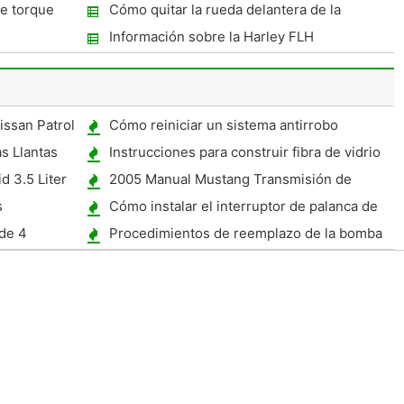
e torque
Cómo quitar la rueda delantera de la
motocicleta Honda
Información sobre la Harley FLH
issan Patrol
Cómo reiniciar un sistema antirrobo
Bloqueo a distancia
s Llantas
Instrucciones para construir fibra de vidrio
Altavoz Cajas
d 3.5 Liter
2005 Manual Mustang Transmisión de
Información
s
Cómo instalar el interruptor de palanca de
encendido remoto de un amplificador A
 de 4
Procedimientos de reemplazo de la bomba
de agua Evinrude