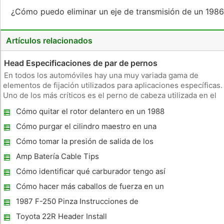
¿Cómo puedo eliminar un eje de transmisión de un 198
Artículos relacionados
Head Especificaciones de par de pernos
En todos los automóviles hay una muy variada gama de
elementos de fijación utilizados para aplicaciones específicas.
Uno de los más críticos es el perno de cabeza utilizada en el
ensamblaje del motor. Los tornillos tienen que soportar las
Cómo quitar el rotor delantero en un 1988
altas presiones, por lo que aplicando el par de apriete adecu
Ford F-150
Cómo purgar el cilindro maestro en una
Beretta 1988
Cómo tomar la presión de salida de los
tambores de freno
Amp Batería Cable Tips
Cómo identificar qué carburador tengo así
que puedo pedir un kit de reconstrucción
Cómo hacer más caballos de fuerza en un
SBC 350
1987 F-250 Pinza Instrucciones de
eliminación
Toyota 22R Header Install