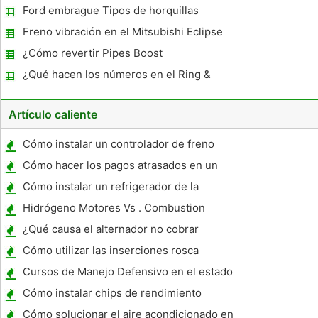
Ford embrague Tipos de horquillas
Freno vibración en el Mitsubishi Eclipse
¿Cómo revertir Pipes Boost
¿Qué hacen los números en el Ring &
Pinion significa?
Artículo caliente
Cómo instalar un controlador de freno
eléctrico en 2000 Z71 Remolque
Cómo hacer los pagos atrasados ​​en un
coche regresado voluntariamente
Cómo instalar un refrigerador de la
transmisión automática
Hidrógeno Motores Vs . Combustion
Engines
¿Qué causa el alternador no cobrar
Cómo utilizar las inserciones rosca
helicoidal
Cursos de Manejo Defensivo en el estado
de Nueva York
Cómo instalar chips de rendimiento
Cómo solucionar el aire acondicionado en