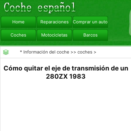
Home
Reparaciones
Comprar un automóvil
Coches
Motocicletas
Barcos
viajar
Camiones
*
Información del coche
>>
coches
>
>>
Reparaciones
>>
Frenos
Cómo quitar el eje de transmisión de un
280ZX 1983