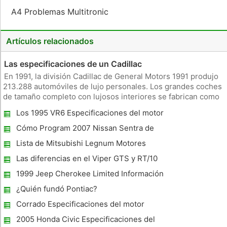
A4 Problemas Multitronic
Artículos relacionados
Las especificaciones de un Cadillac
En 1991, la división Cadillac de General Motors 1991 produjo
213.288 automóviles de lujo personales. Los grandes coches
de tamaño completo con lujosos interiores se fabrican como
los modelos de Sevilla Allante , Brougham , De Ville , Eldorado
Los 1995 VR6 Especificaciones del motor
y . Motor La mayoría de 1.991 Cadillacs ofreció un 300
Cómo Program 2007 Nissan Sentra de
entrada sin llave
Lista de Mitsubishi Legnum Motores
Las diferencias en el Viper GTS y RT/10
Motores
1999 Jeep Cherokee Limited Información
¿Quién fundó Pontiac?
Corrado Especificaciones del motor
2005 Honda Civic Especificaciones del