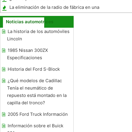
conducir de Pennsylvania con una licencia
La eliminación de la radio de fábrica en una
de conducir fuera del estado?
Silverado '07
Noticias automotrices
La historia de los automóviles
Lincoln
1985 Nissan 300ZX
Especificaciones
Historia del Ford S-Block
¿Qué modelos de Cadillac
Tenía el neumático de
repuesto está montado en la
capilla del tronco?
2005 Ford Truck Información
Información sobre el Buick