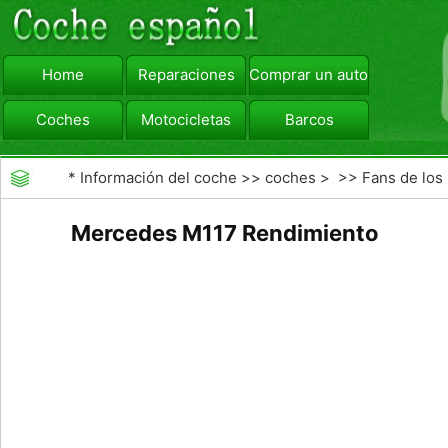
Home
Reparaciones
Comprar un automóvil
Coches
Motocicletas
Barcos
viajar
Camiones
*
Información del coche
>>
coches
> >>
Fans de los
coches
>>
Fabricantes de coches Modelos
Mercedes M117 Rendimiento