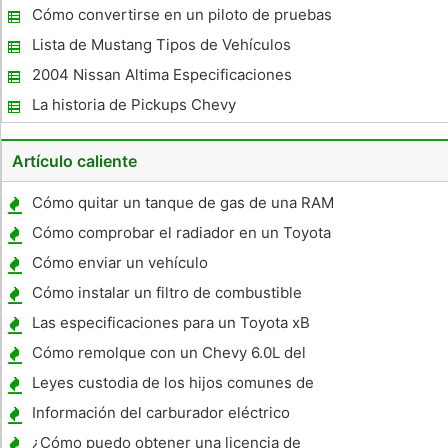
motor
Cómo convertirse en un piloto de pruebas
de turismos nuevos
Lista de Mustang Tipos de Vehículos
2004 Nissan Altima Especificaciones
La historia de Pickups Chevy
Artículo caliente
Cómo quitar un tanque de gas de una RAM
2500 2001
Cómo comprobar el radiador en un Toyota
Cómo enviar un vehículo
Cómo instalar un filtro de combustible
Edelbrock
Las especificaciones para un Toyota xB
Cómo remolque con un Chevy 6.0L del
motor de gas
Leyes custodia de los hijos comunes de
Carolina del Sur
Información del carburador eléctrico
¿Cómo puedo obtener una licencia de