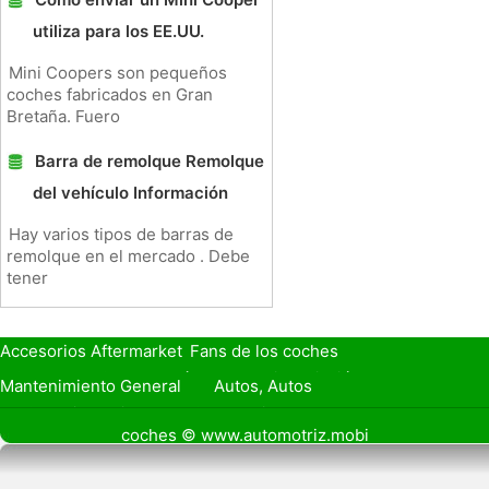
utiliza para los EE.UU.
Mini Coopers son pequeños
coches fabricados en Gran
Bretaña. Fuero
Barra de remolque Remolque
del vehículo Información
Hay varios tipos de barras de
remolque en el mercado . Debe
tener
Accesorios Aftermarket
Fans de los coches
Seguro de Coche
Préstamos y Financiación
Mantenimiento General
Autos, Autos
Seguridad Vial
Combustibles
coches © www.automotriz.mobi
Vender Mi Coche