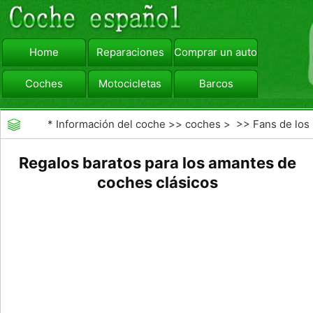
Home
Reparaciones
Comprar un automóvil
Coches
Motocicletas
Barcos
viajar
Camiones
*
Información del coche
>>
coches
> >>
Fans de los
coches
>>
Classic Cars
Regalos baratos para los amantes de
coches clásicos