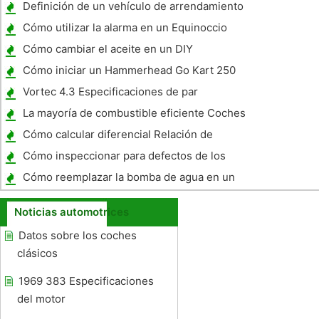
Definición de un vehículo de arrendamiento
comercial
Cómo utilizar la alarma en un Equinoccio
2007
Cómo cambiar el aceite en un DIY
mantenimiento de la motocicleta y el Curso
Cómo iniciar un Hammerhead Go Kart 250
de reparación
SS
Vortec 4.3 Especificaciones de par
La mayoría de combustible eficiente Coches
híbridos
Cómo calcular diferencial Relación de
engranajes
Cómo inspeccionar para defectos de los
neumáticos en un Toyota Corolla
Cómo reemplazar la bomba de agua en un
Jeep Grand Cherokee
Noticias automotrices
Datos sobre los coches
clásicos
1969 383 Especificaciones
del motor