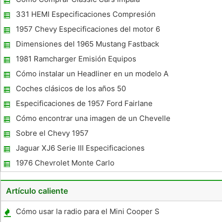
el sedán de la ciudad y de la ciudad de Victoria. El modelo de
pro
331 HEMI Especificaciones Compresión
1957 Chevy Especificaciones del motor 6
cilindros
Dimensiones del 1965 Mustang Fastback
1981 Ramcharger Emisión Equipos
Requisitos
Cómo instalar un Headliner en un modelo A
Car
Coches clásicos de los años 50
Especificaciones de 1957 Ford Fairlane
Cómo encontrar una imagen de un Chevelle
1966
Sobre el Chevy 1957
Jaguar XJ6 Serie III Especificaciones
1976 Chevrolet Monte Carlo
Especificaciones
Artículo caliente
Cómo usar la radio para el Mini Cooper S