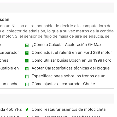
issan
e en un Nissan es responsable de decirle a la computadora del
 el colector de admisión, lo que a su vez metros de la cantidad
 motor. Si el sensor de flujo de masa de aire se ensucia, se
o
¿Cómo a Calcular Aceleración G- Max
Pistón
carburador
Cómo adust el ralentí en un Ford 289 motor
nda 750
'66
iones
Cómo utilizar bujías Bosch en un 1998 Ford
F-150 5.4
ustible en
Agotar Características técnicas del bloque
en el 390 FE
Especificaciones sobre los frenos de un
Chevelle 1972 TH350
e un coche
Cómo ajustar el carburador Choke
mente
ada 450 YFZ
Cómo restaurar asientos de motocicleta