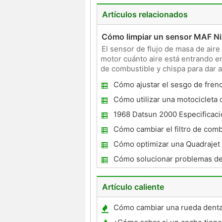
Artículos relacionados
Cómo limpiar un sensor MAF N
El sensor de flujo de masa de air
motor cuánto aire está entrando en
de combustible y chispa para dar al
debe limpia
Cómo ajustar el sesgo de fren
Cómo utilizar una motocicleta 
vacío sincronizador en una Ho
1968 Datsun 2000 Especificac
temporización
Cómo cambiar el filtro de comb
una Chevrolet Silverado 2001
Cómo optimizar una Quadrajet
Cómo solucionar problemas d
que no se quema gas correcta
Artículo caliente
Cómo cambiar una rueda dent