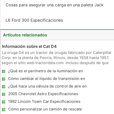
Cosas para asegurar una carga en una paleta Jack
L6 Ford 300 Especificaciones
Artículos relacionados
Información sobre el Cat D4
La oruga D4 es un tractor de orugas fabricado por Caterpillar
Corp. en la planta de Peoria, Illinois, desde 1938 hasta 1957,
según el sitio web tractordata.com. Incluso después de que
algunos de ellos habían estado en uso desde hace 50 años,
¿Qué es el perímetro de la iluminación en
todavía estaban chugging lejos en las granjas y en los pro
un coche?
Cómo cambiar el líquido de transmisión en
un Polaris Trail Blazer 250
¿Qué hace una válvula de control de aire en
marcha mínima qué hacer en un sistema de
2005 Chevrolet Astro Especificaciones
combustible
1992 Lincoln Town Car Especificaciones
Cómo personalizar un camión de rescate