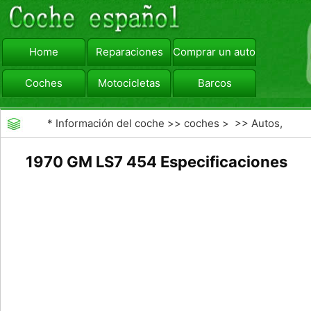
Home
Reparaciones
Comprar un automóvil
Coches
Motocicletas
Barcos
viajar
Camiones
*
Información del coche
>>
coches
> >>
Autos,
Autos
>>
Otros Autos
1970 GM LS7 454 Especificaciones