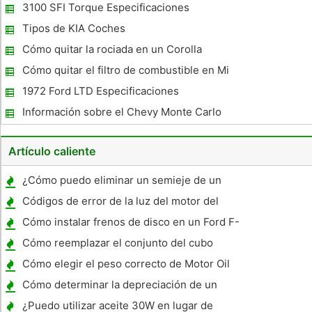
3100 SFI Torque Especificaciones
Tipos de KIA Coches
Cómo quitar la rociada en un Corolla
Cómo quitar el filtro de combustible en Mi
Murray Segadora con asiento
1972 Ford LTD Especificaciones
Información sobre el Chevy Monte Carlo
Artículo caliente
¿Cómo puedo eliminar un semieje de un
Corvette C5?
Códigos de error de la luz del motor del
servicio para un Camaro 1987
Cómo instalar frenos de disco en un Ford F-
150 Pickup 1997
Cómo reemplazar el conjunto del cubo
delantero en un Pontiac Grand Prix 2001
Cómo elegir el peso correcto de Motor Oil
Cómo determinar la depreciación de un
vehículo
¿Puedo utilizar aceite 30W en lugar de