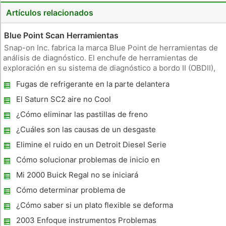
Artículos relacionados
Blue Point Scan Herramientas
Snap-on Inc. fabrica la marca Blue Point de herramientas de
análisis de diagnóstico. El enchufe de herramientas de
exploración en su sistema de diagnóstico a bordo II (OBDII),
que permite obtener estadísticas de vehículos y de los
Fugas de refrigerante en la parte delantera
códigos de diagnóstico de problemas (DTC). Sistemas OBDII
del motor en un Jeep seis cilindros de 2001
se encuentr
El Saturn SC2 aire no Cool
¿Cómo eliminar las pastillas de freno
delanteras arrastrando los Rotores
¿Cuáles son las causas de un desgaste
desigual en el exterior de un neumático de
Elimine el ruido en un Detroit Diesel Serie
camión?
60
Cómo solucionar problemas de inicio en
una Ford Ranger
Mi 2000 Buick Regal no se iniciará
Cómo determinar problema de
calentamiento en Mustang
¿Cómo saber si un plato flexible se deforma
2003 Enfoque instrumentos Problemas