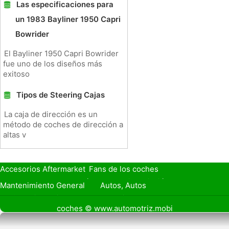
Las especificaciones para
un 1983 Bayliner 1950 Capri
Bowrider
El Bayliner 1950 Capri Bowrider
fue uno de los diseños más
exitoso
Tipos de Steering Cajas
La caja de dirección es un
método de coches de dirección a
altas v
Accesorios Aftermarket
Fans de los coches
Seguro de Coche
Préstamos y Financiación
Mantenimiento General
Autos, Autos
Seguridad Vial
Combustibles
coches © www.automotriz.mobi
Vender Mi Coche