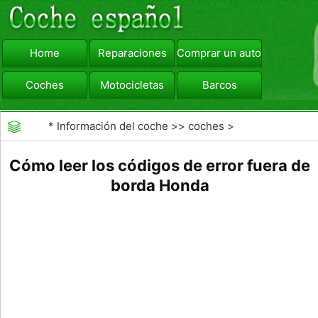
Home
Reparaciones
Comprar un automóvil
Coches
Motocicletas
Barcos
viajar
Camiones
*
Información del coche
>>
coches
>
>>
Reparaciones
>>
Diagnóstico de Averías
Cómo leer los códigos de error fuera de
borda Honda