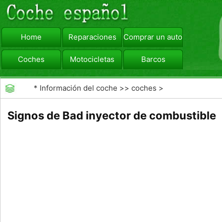
Home
Reparaciones
Comprar un automóvil
Coches
Motocicletas
Barcos
viajar
Camiones
*
Información del coche
>>
coches
>
>>
Reparaciones
>>
Diagnóstico de Averías
Signos de Bad inyector de combustible