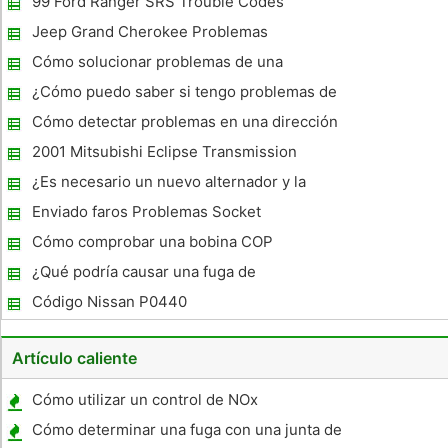
99 Ford Ranger SRS Trouble Codes
Jeep Grand Cherokee Problemas
Cómo solucionar problemas de una
transmisión en un Chevy Blazer 2001
¿Cómo puedo saber si tengo problemas de
montaje del motor?
Cómo detectar problemas en una dirección
Estabilizador
2001 Mitsubishi Eclipse Transmission
Solución de problemas
¿Es necesario un nuevo alternador y la
batería ?
Enviado faros Problemas Socket
Cómo comprobar una bobina COP
¿Qué podría causar una fuga de
anticongelante en un Mustang 2005 con un
Código Nissan P0440
motor V6?
Artículo caliente
Cómo utilizar un control de NOx
Cómo determinar una fuga con una junta de