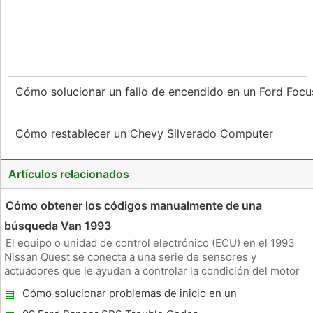
Cómo solucionar un fallo de encendido en un Ford Foc
Cómo restablecer un Chevy Silverado Computer
Artículos relacionados
Cómo obtener los códigos manualmente de una
búsqueda Van 1993
El equipo o unidad de control electrónico (ECU) en el 1993
Nissan Quest se conecta a una serie de sensores y
actuadores que le ayudan a controlar la condición del motor
está en funcionamiento y ejecutar comandos para un mejor
Cómo solucionar problemas de inicio en un
rendimiento del motor . Además, la ECU puede detectar
GMC Sierra 1999
cuando uno o más sis