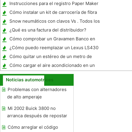
culata soplado
Instrucciones para el registro Paper Maker
Cómo instalar un kit de carrocería de fibra
de vidrio
Snow neumáticos con clavos Vs . Todos los
neumáticos de
¿Qué es una factura del distribuidor?
Cómo comprobar un Gravamen Banco en
Auto
¿Cómo puedo reemplazar un Lexus LS430
ventanilla?
Cómo quitar un estéreo de un metro de
Mazda
Cómo cargar el aire acondicionado en un
Toyota Celica 1993
Noticias automotrices
Problemas con alternadores
de alto amperaje
Mi 2002 Buick 3800 no
arranca después de repostar
Cómo arreglar el código