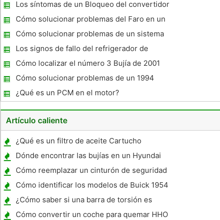
Los síntomas de un Bloqueo del convertidor
de par ir Bad
Cómo solucionar problemas del Faro en un
Hyundai Sonata 2006
Cómo solucionar problemas de un sistema
de control de crucero Ford
Los signos de fallo del refrigerador de
aceite del motor
Cómo localizar el número 3 Bujía de 2001
Jetta 1.8T
Cómo solucionar problemas de un 1994
Toyota Corolla
¿Qué es un PCM en el motor?
Artículo caliente
¿Qué es un filtro de aceite Cartucho
Dónde encontrar las bujías en un Hyundai
Sonata 2003
Cómo reemplazar un cinturón de seguridad
Toyota
Cómo identificar los modelos de Buick 1954
¿Cómo saber si una barra de torsión es
malo
Cómo convertir un coche para quemar HHO