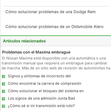
Cómo solucionar problemas de una Dodge Ram
Cómo solucionar problemas de un Oldsmobile Alero
Artículos relacionados
Problemas con el Maxima embrague
El Nissan Maxima está disponible con una automática o una
transmisión manual que requiere un embrague para cambiar
de marcha. Más de un sitio web de revisión de automóviles ha
reportado problemas con el embrague en el Maxima. Nissan
Signos y síntomas de incorrecto del
incluso ha publicado los boletines de servicio técnico (TSB)
inyector de combustible Lag
sobre
Cómo encontrar la carrera de compresión
Cómo solucionar el bloqueo del sistema en
un Mercury Villager 1998
Los signos de una admisión Junta Bad
¿Cómo sé si mi transmisión está roto?