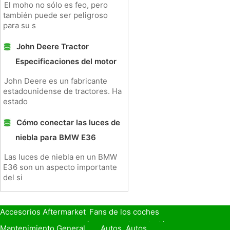
El moho no sólo es feo, pero
también puede ser peligroso
para su s
John Deere Tractor
Especificaciones del motor
John Deere es un fabricante
estadounidense de tractores. Ha
estado
Cómo conectar las luces de
niebla para BMW E36
Las luces de niebla en un BMW
E36 son un aspecto importante
del si
Accesorios Aftermarket
Fans de los coches
Seguro de Coche
Préstamos y Financiación
Mantenimiento General
Autos, Autos