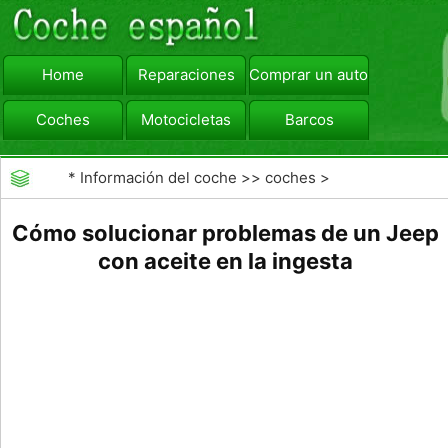
Home
Reparaciones
Comprar un automóvil
Coches
Motocicletas
Barcos
viajar
Camiones
*
Información del coche
>>
coches
>
>>
Reparaciones
>>
Diagnóstico de Averías
Cómo solucionar problemas de un Jeep
con aceite en la ingesta