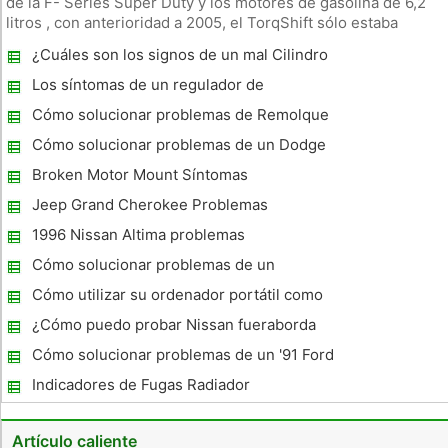
de la F- Series Super Duty y los motores de gasolina de 6,2
litros , con anterioridad a 2005, el TorqShift sólo estaba
disponible con el motor diesel Power Stroke . No son todas
¿Cuáles son los signos de un mal Cilindro
las cuestiones importantes aún reportados para el 6R140 , si
Maestro ?
Los síntomas de un regulador de
combustible de mala calidad en una
Cómo solucionar problemas de Remolque
Pathfinder 1996
Barco Cableado
Cómo solucionar problemas de un Dodge
Broken Motor Mount Síntomas
Jeep Grand Cherokee Problemas
1996 Nissan Altima problemas
Cómo solucionar problemas de un
alternador Chevy
Cómo utilizar su ordenador portátil como
una herramienta de exploración de OBDII
¿Cómo puedo probar Nissan fueraborda
Especificaciones Tensión CDI?
Cómo solucionar problemas de un '91 Ford
Explorer 4x4
Indicadores de Fugas Radiador
Artículo caliente