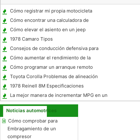
Cómo registrar mi propia motocicleta
Frames
Cómo encontrar una calculadora de
préstamo de coche gratuito
Cómo elevar el asiento en un jeep
1978 Camaro Tipos
Consejos de conducción defensiva para
mantener a salvo
Cómo aumentar el rendimiento de la
gasolina en camionetas Dodge
Cómo programar un arranque remoto
Toyota Corolla Problemas de alineación
1978 Reinell 8M Especificaciones
La mejor manera de incrementar MPG en un
camión
Noticias automotrices
Cómo comprobar para
Embragamiento de un
compresor