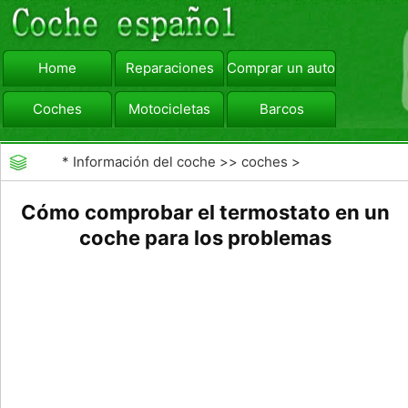
Home
Reparaciones
Comprar un automóvil
Coches
Motocicletas
Barcos
viajar
Camiones
*
Información del coche
>>
coches
>
>>
Reparaciones
>>
Diagnóstico de Averías
Cómo comprobar el termostato en un
coche para los problemas