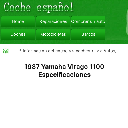
Home
Reparaciones
Comprar un automóvil
Coches
Motocicletas
Barcos
viajar
Camiones
*
Información del coche
>>
coches
> >>
Autos,
Autos
>>
Motocicletas
1987 Yamaha Virago 1100
Especificaciones