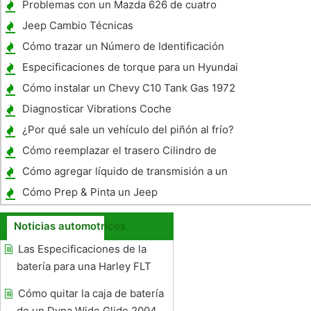
Problemas con un Mazda 626 de cuatro
cilindros 1996
Jeep Cambio Técnicas
Cómo trazar un Número de Identificación
del Vehículo
Especificaciones de torque para un Hyundai
Accent 2000
Cómo instalar un Chevy C10 Tank Gas 1972
Diagnosticar Vibrations Coche
¿Por qué sale un vehículo del piñón al frío?
Cómo reemplazar el trasero Cilindro de
freno de rueda en un Dodge Stratus 1999
Cómo agregar líquido de transmisión a un
Altima 2002
Cómo Prep & Pinta un Jeep
Noticias automotrices
Las Especificaciones de la
batería para una Harley FLT
Cómo quitar la caja de batería
de un Dyna Wide Glide 2004