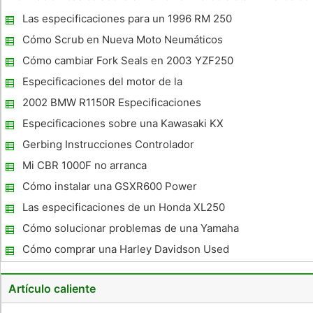
código VIN son similares a los de un auto y le dará
Las especificaciones para un 1996 RM 250
información importante sobre su motocicleta. Sin embargo ,
muchas person
Cómo Scrub en Nueva Moto Neumáticos
Cómo cambiar Fork Seals en 2003 YZF250
Especificaciones del motor de la
motocicleta
2002 BMW R1150R Especificaciones
Especificaciones sobre una Kawasaki KX
125 2001
Gerbing Instrucciones Controlador
Temperatura dual
Mi CBR 1000F no arranca
Cómo instalar una GSXR600 Power
Commander 2006
Las especificaciones de un Honda XL250
Cómo solucionar problemas de una Yamaha
Stratoliner
Cómo comprar una Harley Davidson Used
Artículo caliente